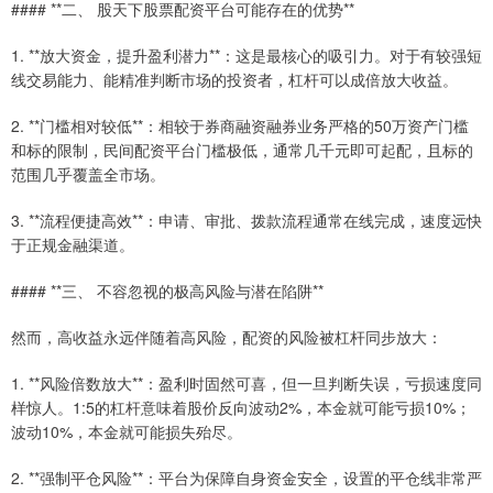
#### **二、 股天下股票配资平台可能存在的优势**
1. **放大资金，提升盈利潜力**：这是最核心的吸引力。对于有较强短
线交易能力、能精准判断市场的投资者，杠杆可以成倍放大收益。
2. **门槛相对较低**：相较于券商融资融券业务严格的50万资产门槛
和标的限制，民间配资平台门槛极低，通常几千元即可起配，且标的
范围几乎覆盖全市场。
3. **流程便捷高效**：申请、审批、拨款流程通常在线完成，速度远快
于正规金融渠道。
#### **三、 不容忽视的极高风险与潜在陷阱**
然而，高收益永远伴随着高风险，配资的风险被杠杆同步放大：
1. **风险倍数放大**：盈利时固然可喜，但一旦判断失误，亏损速度同
样惊人。1:5的杠杆意味着股价反向波动2%，本金就可能亏损10%；
波动10%，本金就可能损失殆尽。
2. **强制平仓风险**：平台为保障自身资金安全，设置的平仓线非常严