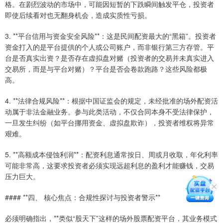
格。在剧烈波动的市场中，可能因短暂的下跌瞬间触发平仓，投资者
即使后续看对也无翻身机会，造成实质性亏损。
3. **平台信用与资金安全风险**：这是民间配资最大的“黑箱”。投资者
资金打入的是平台提供的个人或公司账户，而非银行第三方存管。平
台是否真实出资？是否存在虚拟盘对赌（投资者的交易并未真实进入
交易所，而是与平台对赌）？平台是否会卷款跑路？这些风险都极
高。
4. **法律合规风险**：根据中国证监会的规定，未经批准的场外配资活
动属于非法金融业务。参与此类活动，不仅合同本身不受法律保护，
一旦发生纠纷（如平台挪用资金、虚拟盘欺诈），投资者维权将异常
艰难。
5. **高额成本侵蚀利润**：配资利息通常按日、周或月收取，年化利率
可能非常高，这要求投资者必须实现远超利息的盈利才能赚钱，交易
压力巨大。
#### **四、 核心焦点：合规性探讨与投资者警示**
必须明确指出，**类似“股天下”这样的场外股票配资平台，其业务模式