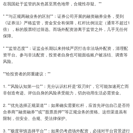
在我国处于监管的灰色甚至黑色地带，合规性存疑。**
* **与正规两融业务的区别**：证券公司开展的融资融券业务，受到
《证券法》严格监管，资金安全有保障，杠杆比例法定（通常不超过1
倍），标的股票经过筛选。而场外配资游离于监管之外，几乎无任何
保障。
* **监管态度**：证监会长期以来持续严厉打击非法场外配资，清理配
资平台。参与非法配资，投资者自身也可能面临账户被冻结、调查等
风险。
**给投资者的郑重建议：**
1. **风险认知第一位**：充分认识杠杆是“双刃剑”，它可能加速死亡而
非创造奇迹。评估自身的风险承受能力，切勿动用生活必需资金。
2. **优先选择正规渠道**：如果确实需要杠杆，应首先评估自己是否符
合券商**融资融券**或**股票质押**等正规业务的资格。这些渠道虽有
限制，但安全、合规、受法律保护。
3. **极度审慎选择平台**：如果仍考虑场外配资，必须对平台背景进行