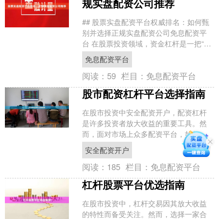
规实盘配资公司推荐
## 股票实盘配资平台权威排名：如何甄
别并选择正规实盘配资公司免息配资平
台 在股票投资领域，资金杠杆是一把“双
刃剑”。实盘配资能为投资者提供扩大交
免息配资平台
易规模的机会，....
阅读：
59
栏目：
免息配资平台
股市配资杠杆平台选择指南
在股市投资中安全配资开户，配资杠杆
是许多投资者放大收益的重要工具。然
而，面对市场上众多配资平台，如何选
择安全、合规且服务优质的平台，成为
安全配资开户
投资者必须掌握的关键技能....
阅读：
185
栏目：
免息配资平台
杠杆股票平台优选指南
在股市投资中，杠杆交易因其放大收益
的特性而备受关注。然而，选择一家合