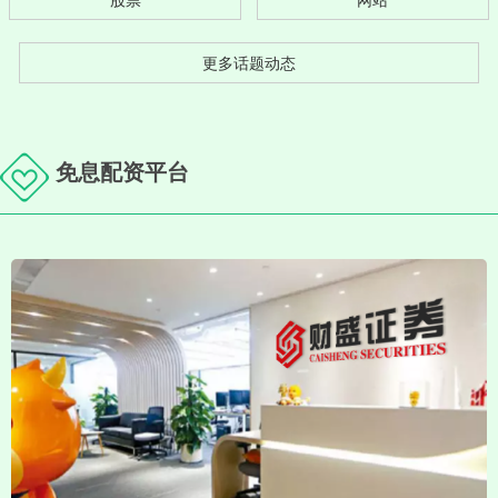
更多话题动态
免息配资平台