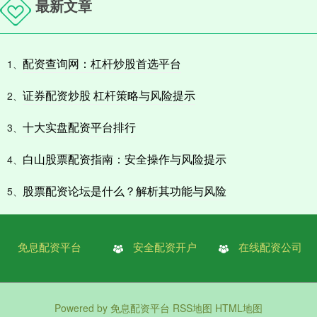
最新文章
配资查询网：杠杆炒股首选平台
1、
证券配资炒股 杠杆策略与风险提示
2、
十大实盘配资平台排行
3、
白山股票配资指南：安全操作与风险提示
4、
股票配资论坛是什么？解析其功能与风险
5、
免息配资平台
安全配资开户
在线配资公司
Powered by
免息配资平台
RSS地图
HTML地图