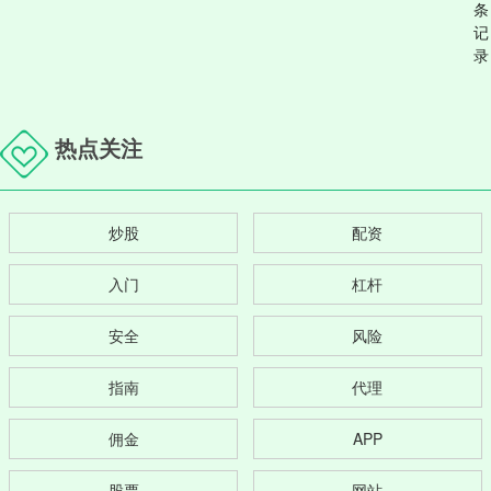
条
记
录
热点关注
炒股
配资
入门
杠杆
安全
风险
指南
代理
佣金
APP
股票
网站