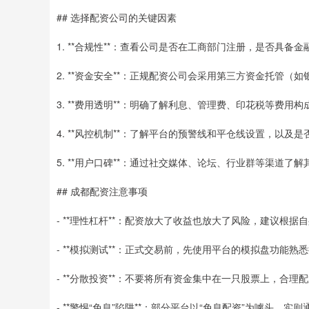
## 选择配资公司的关键因素
1. **合规性**：查看公司是否在工商部门注册，是否具
2. **资金安全**：正规配资公司会采用第三方资金托管
3. **费用透明**：明确了解利息、管理费、印花税等费
4. **风控机制**：了解平台的预警线和平仓线设置，以
5. **用户口碑**：通过社交媒体、论坛、行业群等渠道
## 成都配资注意事项
- **理性杠杆**：配资放大了收益也放大了风险，建议根据
- **模拟测试**：正式交易前，先使用平台的模拟盘功能
- **分散投资**：不要将所有资金集中在一只股票上，合理
- **警惕“免息”陷阱**：部分平台以“免息配资”为噱头