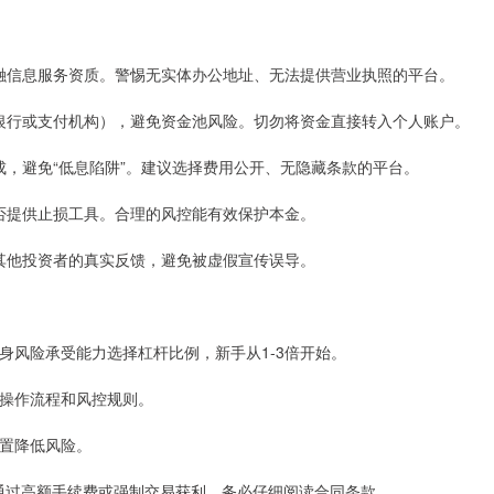
备金融信息服务资质。警惕无实体办公地址、无法提供营业执照的平台。
（如银行或支付机构），避免资金池风险。切勿将资金直接转入个人账户。
用构成，避免“低息陷阱”。建议选择费用公开、无隐藏条款的平台。
及是否提供止损工具。合理的风控能有效保护本金。
了解其他投资者的真实反馈，避免被虚假宣传误导。
自身风险承受能力选择杠杆比例，新手从1-3倍开始。
熟悉操作流程和风控规则。
配置降低风险。
，实则通过高额手续费或强制交易获利，务必仔细阅读合同条款。