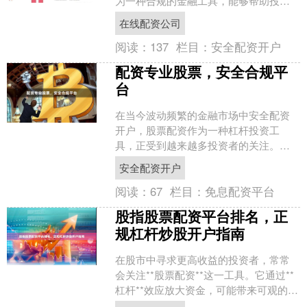
为一种合规的金融工具，能够帮助投资
者在控制风险的前提下放大收益空间。
在线配资公司
然而，面对市场上众多的配....
阅读：
137
栏目：
安全配资开户
配资专业股票，安全合规平
台
在当今波动频繁的金融市场中安全配资
开户，股票配资作为一种杠杆投资工
具，正受到越来越多投资者的关注。然
而，面对市场上鱼龙混杂的配资平台，
安全配资开户
如何选择一个既专业又安全合....
阅读：
67
栏目：
免息配资平台
股指股票配资平台排名，正
规杠杆炒股开户指南
在股市中寻求更高收益的投资者，常常
会关注**股票配资**这一工具。它通过**
杠杆**效应放大资金，可能带来可观的回
报，但也伴随着显著的风险。面对市场