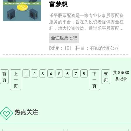
富梦想
乐平股票配资是一家专业从事股票配资
服务的平台，旨在为投资者提供资金杠
杆，放大投资收益。通过乐平股票配
资，投资者可以获得高达10倍的资金杠
金证股票股吧
杆，有效提升投资效率和获....
阅读：
101
栏目：
在线配资公司
共
8
页
80
首
上
1
2
3
4
5
6
7
8
下
末
条记录
页
一
一
页
页
页
热点关注