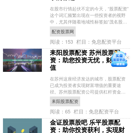
在股市行情起伏不定的今天，“股票配资”
这个词汇频繁出现在一些投资者的视野
中，尤其伴随着地域性标签如“茂名股票
配资”，更让部分寻求快速致富的投资者
配资股票网
心动。然而，在这....
阅读：
153
栏目：
免息配资平台
耒阳股票配资 苏州股票配
资：助您投资无忧，财富增
值
在苏州这座经济发达的城市，股票配资
已成为投资者实现财富增值的重要途
径。苏州股票配资公司提供杠杆资金，
帮助投资者放大投资收益，同时降低风
耒阳股票配资
险耒阳股票配资。 保定股票....
阅读：
65
栏目：
免息配资平台
金证股票股吧 乐平股票配
资：助你投资获利，实现财