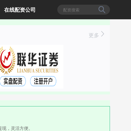
在线配资公司
更多
提现，灵活方便。