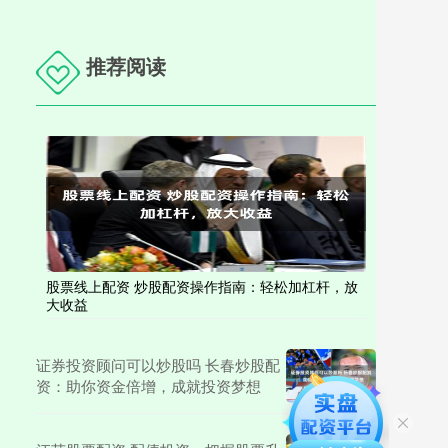
推荐阅读
股票线上配资 炒股配资操作指南：轻松加杠杆，放
大收益
证券投资顾问可以炒股吗 长春炒股配
资：助你资金倍增，成就投资梦想