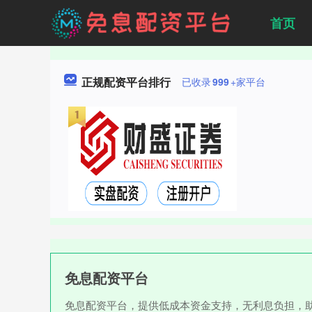
首页
正规配资平台排行
已收录
999
+家平台
免息配资平台
免息配资平台，提供低成本资金支持，无利息负担，