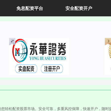
免息配资平台
安全配资开户
助您轻松配资股票市场。安全可靠，多重风控保障，快速开户，随时